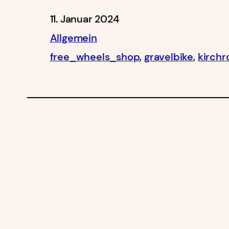
11. Januar 2024
Allgemein
free_wheels_shop
, 
gravelbike
, 
kirchr
Free Wheels Family – Sagt Danke!!!
Free Wheels