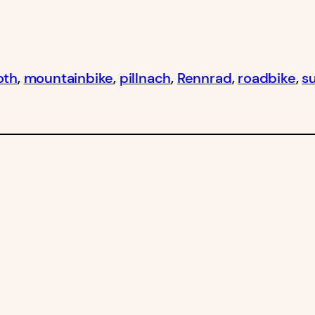
oth
, 
mountainbike
, 
pillnach
, 
Rennrad
, 
roadbike
, 
s
Gelungener Start in die 
I
Öffnungszeiten
Dienstag bis Freitag