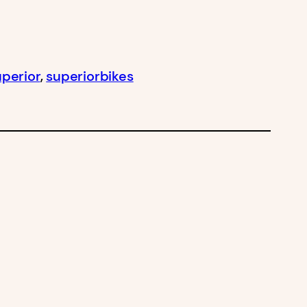
uperior
, 
superiorbikes
neue Triathlon Saison für Benedikt Müller!
mpressum
Datenschutz
AGB’s