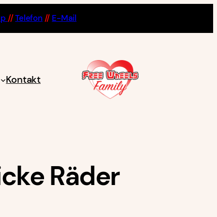
pp
//
Telefon
//
E-Mail
Kontakt
icke Räder