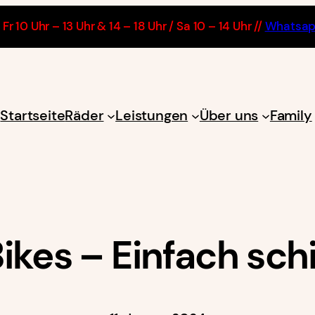
Fr 10 Uhr – 13 Uhr & 14 – 18 Uhr / Sa 10 – 14 Uhr //
Whatsa
Startseite
Räder
Leistungen
Über uns
Family
Bikes – Einfach sch