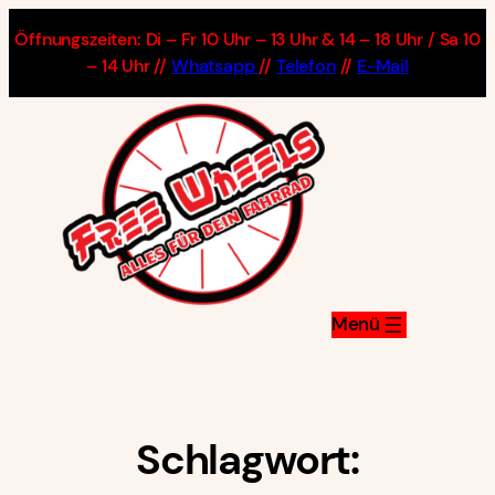
Zum
Öffnungszeiten: Di – Fr 10 Uhr – 13 Uhr & 14 – 18 Uhr / Sa 10
Inhalt
– 14 Uhr //
Whatsapp
//
Telefon
//
E-Mail
springen
Schlagwort: