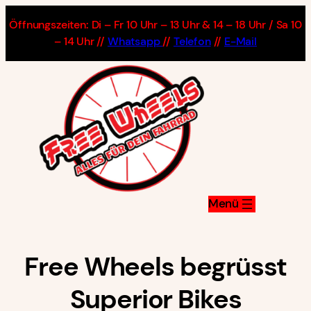
Zum
Öffnungszeiten: Di – Fr 10 Uhr – 13 Uhr & 14 – 18 Uhr / Sa 10
Inhalt
– 14 Uhr //
Whatsapp
//
Telefon
//
E-Mail
springen
Free Wheels begrüsst
Superior Bikes