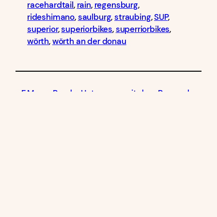
racehardtail
, 
rain
, 
regensburg
, 
rideshimano
, 
saulburg
, 
straubing
, 
SUP
, 
superior
, 
superiorbikes
, 
superriorbikes
, 
wörth
, 
wörth an der donau
F Moser Road – Unterwegs mit dem Rennrad
das kein E-Bike ist…
Ein neues Rad für Armin Wolf
Free Wheels
Pfalzstraße 35
94356 Pillnach/Kirchroth