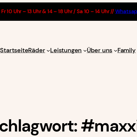
Fr 10 Uhr – 13 Uhr & 14 – 18 Uhr / Sa 10 – 14 Uhr //
Whatsa
Startseite
Räder
Leistungen
Über uns
Family
chlagwort:
#maxx