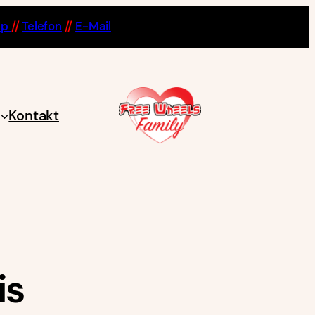
pp
//
Telefon
//
E-Mail
Kontakt
is