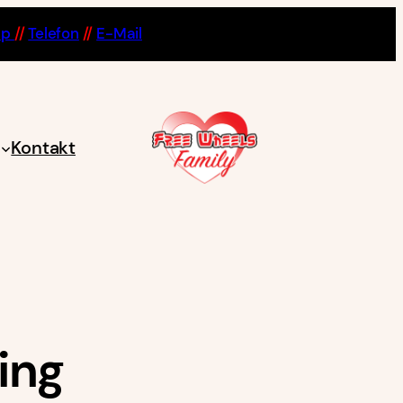
pp
//
Telefon
//
E-Mail
Kontakt
ing