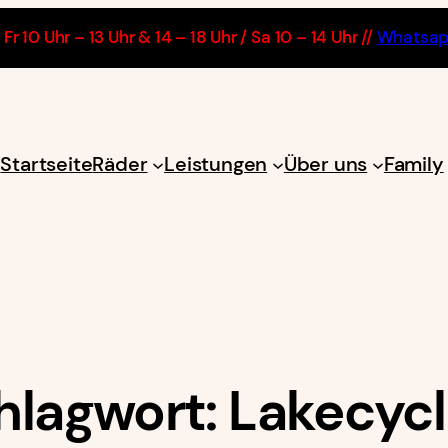
Fr 10 Uhr – 13 Uhr & 14 – 18 Uhr / Sa 10 – 14 Uhr //
Whatsa
Startseite
Räder
Leistungen
Über uns
Family
hlagwort:
Lakecycl