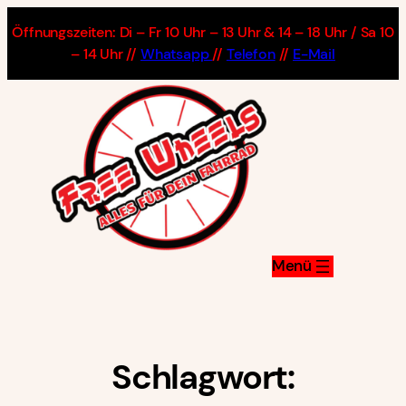
Zum
Öffnungszeiten: Di – Fr 10 Uhr – 13 Uhr & 14 – 18 Uhr / Sa 10
Inhalt
– 14 Uhr //
Whatsapp
//
Telefon
//
E-Mail
springen
Schlagwort: