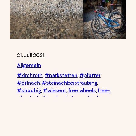
21. Juli 2021
Allgemein
#kirchroth
, 
#parkstetten
, 
#pfatter
, 
#pillnach
, 
#steinachbeistraubing
, 
#straubig
, 
#wiesent
, 
free wheels
, 
free-
wheels.de
, 
freewheels
, 
free_wheels
, 
free_wheels_shop
, 
Kinder
, 
kindergravelbike
, 
kindermtb
, 
Kinderrad
, 
kinderrennrad
, 
kirchroth
, 
lightbikes
, 
parkstetten
, 
pfatter
, 
pillnach
, 
poc
, 
pyro
, 
pyrobikes
, 
pyroUL
, 
steinach
, 
straubing
, 