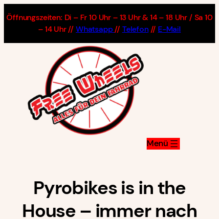
Zum
Öffnungszeiten: Di – Fr 10 Uhr – 13 Uhr & 14 – 18 Uhr / Sa 10
Inhalt
– 14 Uhr //
Whatsapp
//
Telefon
//
E-Mail
springen
Pyrobikes is in the
House – immer nach