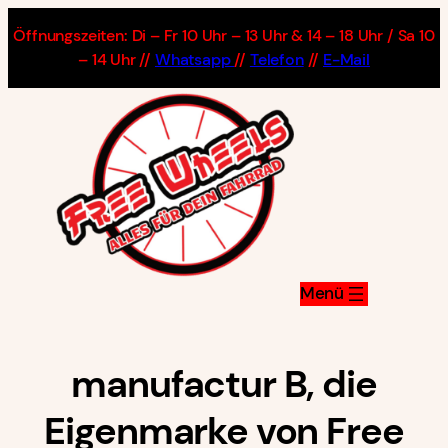
Zum
Öffnungszeiten: Di – Fr 10 Uhr – 13 Uhr & 14 – 18 Uhr / Sa 10
Inhalt
– 14 Uhr //
Whatsapp
//
Telefon
//
E-Mail
springen
manufactur B, die
Eigenmarke von Free