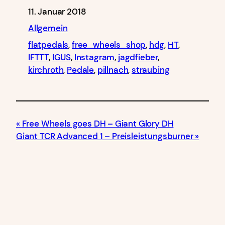
11. Januar 2018
Allgemein
flatpedals
, 
free_wheels_shop
, 
hdg
, 
HT
, 
IFTTT
, 
IGUS
, 
Instagram
, 
jagdfieber
, 
kirchroth
, 
Pedale
, 
pillnach
, 
straubing
Free Wheels goes DH – Giant Glory DH
Giant TCR Advanced 1 – Preisleistungsburner
Free Wheels
Pfalzstraße 35