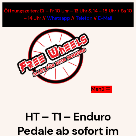
Zum
Öffnungszeiten: Di – Fr 10 Uhr – 13 Uhr & 14 – 18 Uhr / Sa 10
Inhalt
– 14 Uhr //
Whatsapp
//
Telefon
//
E-Mail
springen
HT – T1 – Enduro
Pedale ab sofort im