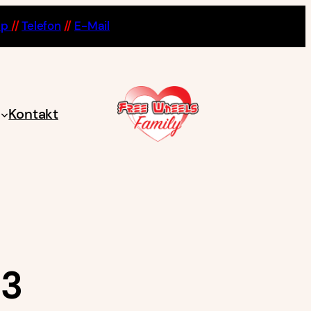
pp
//
Telefon
//
E-Mail
Kontakt
23