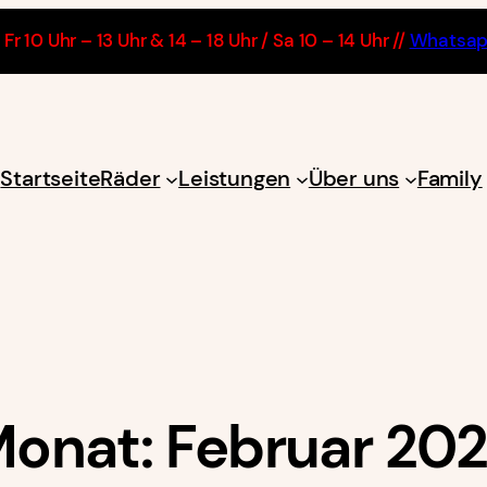
Fr 10 Uhr – 13 Uhr & 14 – 18 Uhr / Sa 10 – 14 Uhr //
Whatsa
Startseite
Räder
Leistungen
Über uns
Family
onat:
Februar 20