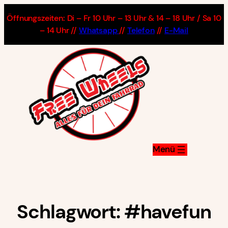
Zum
Öffnungszeiten: Di – Fr 10 Uhr – 13 Uhr & 14 – 18 Uhr / Sa 10
Inhalt
– 14 Uhr //
Whatsapp
//
Telefon
//
E-Mail
springen
Schlagwort:
#havefun