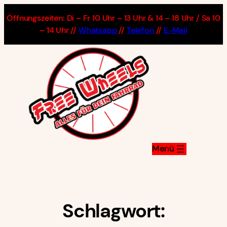
Zum
Öffnungszeiten: Di – Fr 10 Uhr – 13 Uhr & 14 – 18 Uhr / Sa 10
Inhalt
– 14 Uhr //
Whatsapp
//
Telefon
//
E-Mail
springen
Schlagwort: