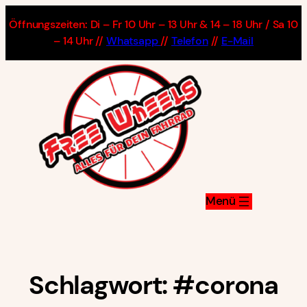
Zum
Öffnungszeiten: Di – Fr 10 Uhr – 13 Uhr & 14 – 18 Uhr / Sa 10
Inhalt
– 14 Uhr //
Whatsapp
//
Telefon
//
E-Mail
springen
Schlagwort:
#corona