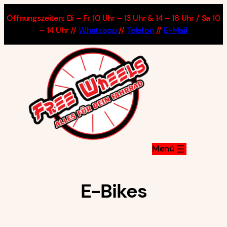
Zum
Öffnungszeiten: Di – Fr 10 Uhr – 13 Uhr & 14 – 18 Uhr / Sa 10
Inhalt
– 14 Uhr //
Whatsapp
//
Telefon
//
E-Mail
springen
E-Bikes