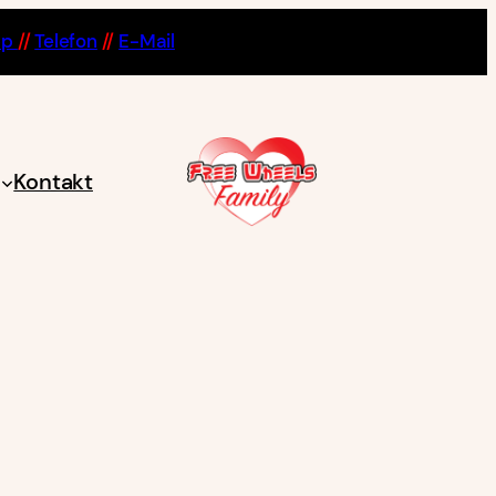
pp
//
Telefon
//
E-Mail
Kontakt