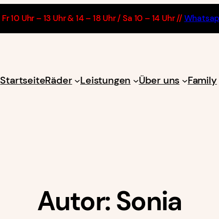
Fr 10 Uhr – 13 Uhr & 14 – 18 Uhr / Sa 10 – 14 Uhr //
Whatsa
Startseite
Räder
Leistungen
Über uns
Family
Autor:
Sonia